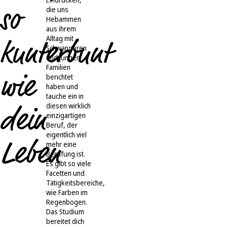
so
die uns
Hebammen
aus ihrem
Alltag mit
kunterbunt
Schwangeren
und jungen
Familien
wie
berichtet
haben und
tauche ein in
diesen wirklich
dein
einzigartigen
Beruf, der
eigentlich viel
Leben
mehr eine
Berufung ist.
Es gibt so viele
Facetten und
Tätigkeitsbereiche,
wie Farben im
Regenbogen.
Das Studium
bereitet dich