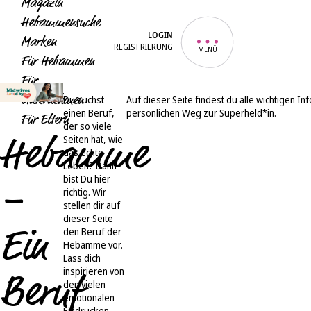
Magazin
Hebammensuche
LOGIN
Marken
REGISTRIERUNG
MENÜ
Für Hebammen
Für
Unternehmen
Du suchst
Auf dieser Seite findest du alle wichtigen In
einen Beruf,
persönlichen Weg zur Superheld*in.
Für Eltern
der so viele
Seiten hat, wie
Hebamme
das echte
Leben? Dann
bist Du hier
–
richtig. Wir
stellen dir auf
dieser Seite
den Beruf der
Ein
Hebamme vor.
Lass dich
inspirieren von
Beruf
den vielen
emotionalen
Eindrücken,