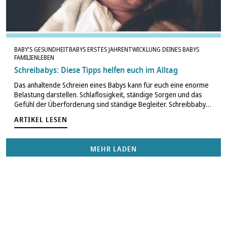
BABY'S GESUNDHEIT
BABYS ERSTES JAHR
ENTWICKLUNG DEINES BABYS
FAMILIENLEBEN
Schreibabys: Diese Tipps helfen euch im Alltag
Das anhaltende Schreien eines Babys kann für euch eine enorme
Belastung darstellen. Schlaflosigkeit, ständige Sorgen und das
Gefühl der Überforderung sind ständige Begleiter. Schreibbabys
beruhigen und ihren Alltag besser zu verstehen, ist eine
ARTIKEL LESEN
Herausforderung – doch es gibt Möglichkeiten, diesen…
MEHR LADEN