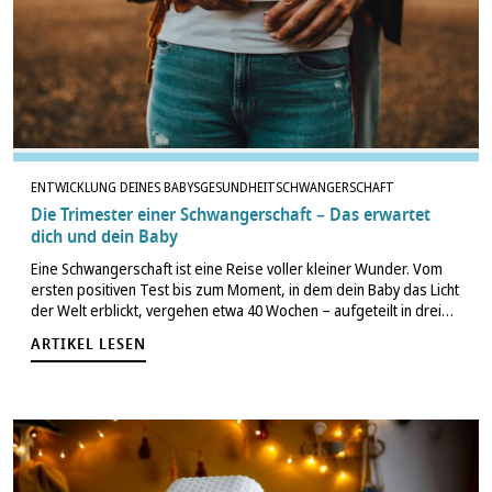
ENTWICKLUNG DEINES BABYS
GESUNDHEIT
SCHWANGERSCHAFT
Die Trimester einer Schwangerschaft – Das erwartet
dich und dein Baby
Eine Schwangerschaft ist eine Reise voller kleiner Wunder. Vom
ersten positiven Test bis zum Moment, in dem dein Baby das Licht
der Welt erblickt, vergehen etwa 40 Wochen – aufgeteilt in drei
sogenannte Trimester. In jeder dieser Phasen passiert sowohl…
ARTIKEL LESEN