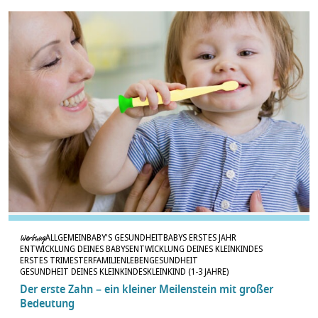
ALLGEMEIN
BABY'S GESUNDHEIT
BABYS ERSTES JAHR
Werbung
ENTWICKLUNG DEINES BABYS
ENTWICKLUNG DEINES KLEINKINDES
ERSTES TRIMESTER
FAMILIENLEBEN
GESUNDHEIT
GESUNDHEIT DEINES KLEINKINDES
KLEINKIND (1-3 JAHRE)
Der erste Zahn – ein kleiner Meilenstein mit großer
Bedeutung