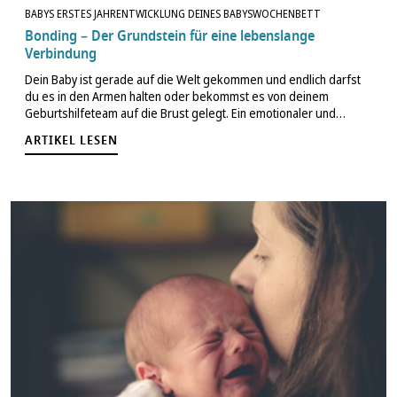
BABYS ERSTES JAHR
ENTWICKLUNG DEINES BABYS
WOCHENBETT
Bonding – Der Grundstein für eine lebenslange
Verbindung
Dein Baby ist gerade auf die Welt gekommen und endlich darfst
du es in den Armen halten oder bekommst es von deinem
Geburtshilfeteam auf die Brust gelegt. Ein emotionaler und
wunderschöner Moment, den ihr als frischgebackene Familie
ARTIKEL LESEN
genießen dürft. Genau…