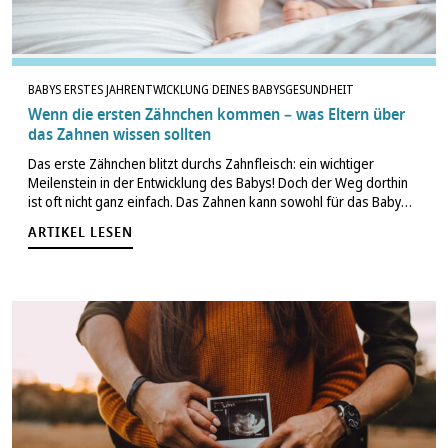
BABYS ERSTES JAHR
ENTWICKLUNG DEINES BABYS
GESUNDHEIT
Wenn die ersten Zähnchen kommen – was Eltern über
das Zahnen wissen sollten
Das erste Zähnchen blitzt durchs Zahnfleisch: ein wichtiger
Meilenstein in der Entwicklung des Babys! Doch der Weg dorthin
ist oft nicht ganz einfach. Das Zahnen kann sowohl für das Baby
als auch für die Eltern mit Herausforderungen verbunden sein.
ARTIKEL LESEN
In…