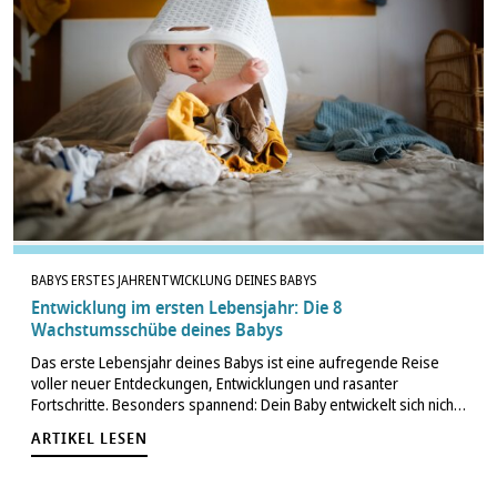
BABYS ERSTES JAHR
ENTWICKLUNG DEINES BABYS
Entwicklung im ersten Lebensjahr: Die 8
Wachstumsschübe deines Babys
Das erste Lebensjahr deines Babys ist eine aufregende Reise
voller neuer Entdeckungen, Entwicklungen und rasanter
Fortschritte. Besonders spannend: Dein Baby entwickelt sich nicht
gleichmäßig, sondern in sogenannten Wachstumsschüben. Diese
ARTIKEL LESEN
Schübe können Babys vorübergehend quengeliger, anhänglicher
oder unruhiger machen – doch…