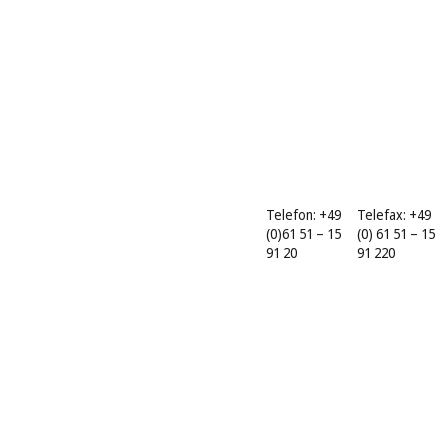
Telefon: +49
Telefax: +49
(0)61 51 – 15
(0) 61 51 – 15
91 20
91 220