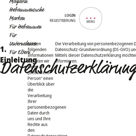
Magazin
Hebammensuche
LOGIN
Marken
REGISTRIERUNG
MENÜ
Für Hebammen
Für
Unternehmen
Mit den
Die Verarbeitung von personenbezogenen Date
1.
folgenden
Datenschutz-Grundverordnung (DS-GVO) und
Für Eltern
Informationen
Mittels dieser Datenschutzerklärung möcht
Einleitung
möchten wir
informieren.
Datenschutzerklärun
Ihnen als
„betroffener
Person“ einen
Überblick über
die
Verarbeitung
Ihrer
personenbezogenen
Daten durch
uns und Ihre
Rechte aus
den
Datenschutzgesetzen