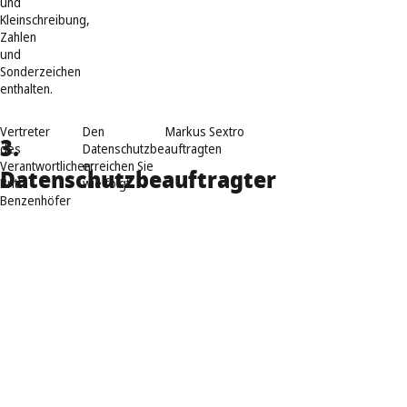
und
Kleinschreibung,
Zahlen
und
Sonderzeichen
enthalten.
Vertreter
Den
Markus Sextro
3.
des
Datenschutzbeauftragten
Verantwortlichen:
erreichen Sie
Datenschutzbeauftragter
Britta
wie folgt:
Benzenhöfer