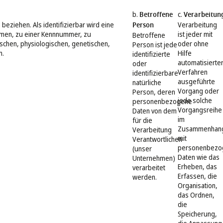
b.
Betroffene
c.
Verarbeitun
beziehen. Als identifizierbar wird eine
Person
Verarbeitung
Namen, zu einer Kennnummer, zu
ist jeder mit
Betroffene
chen, physiologischen, genetischen,
oder ohne
Person ist jede
n.
Hilfe
identifizierte
automatisierte
oder
Verfahren
identifizierbare
ausgeführte
natürliche
Vorgang oder
Person, deren
jede solche
personenbezogene
Vorgangsreihe
Daten von dem
im
für die
Zusammenhan
Verarbeitung
mit
Verantwortlichen
personenbezo
(unser
Daten wie das
Unternehmen)
Erheben, das
verarbeitet
Erfassen, die
werden.
Organisation,
das Ordnen,
die
Speicherung,