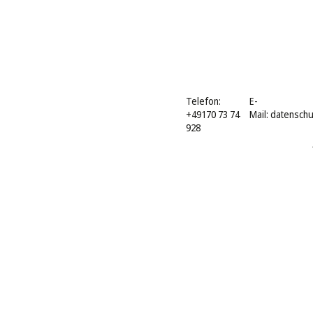
Telefon:
E-
+49170 73 74
Mail:
datensch
928