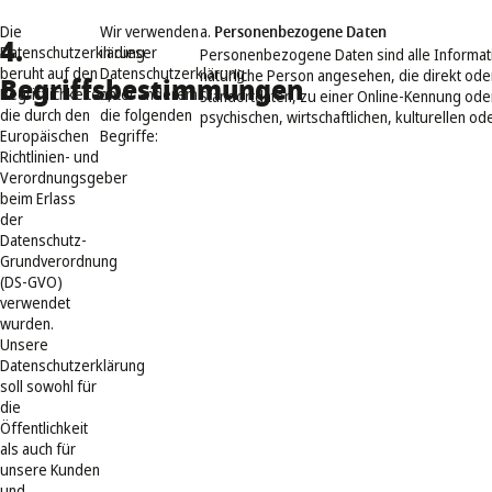
Die
Wir verwenden
a.
Personenbezogene Daten
4.
Datenschutzerklärung
in dieser
Personenbezogene Daten sind alle Informatione
beruht auf den
Datenschutzerklärung
natürliche Person angesehen, die direkt od
Begriffsbestimmungen
Begrifflichkeiten,
unter anderem
Standortdaten, zu einer Online-Kennung od
die durch den
die folgenden
psychischen, wirtschaftlichen, kulturellen ode
Europäischen
Begriffe:
Richtlinien- und
Verordnungsgeber
beim Erlass
der
Datenschutz-
Grundverordnung
(DS-GVO)
verwendet
wurden.
Unsere
Datenschutzerklärung
soll sowohl für
die
Öffentlichkeit
als auch für
unsere Kunden
und