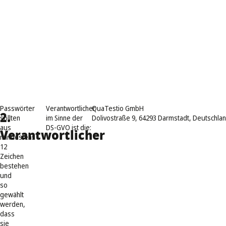
Passwörter
Verantwortlicher
QuaTestio GmbH
2.
sollten
im Sinne der
Dolivostraße 9, 64293 Darmstadt, Deutschla
aus
DS-GVO ist die:
Verantwortlicher
mindestens
12
Zeichen
bestehen
und
so
gewählt
werden,
dass
sie