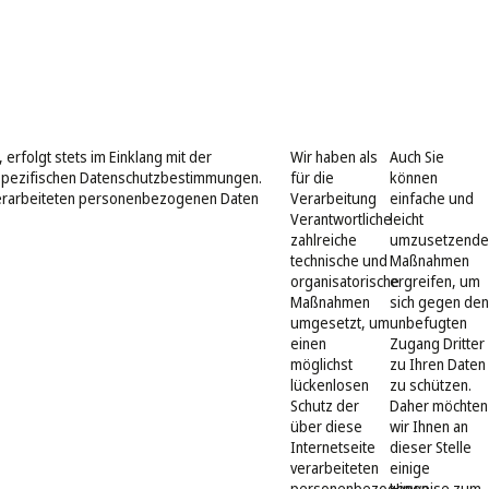
rfolgt stets im Einklang mit der
Wir haben als
Auch Sie
spezifischen Datenschutzbestimmungen.
für die
können
verarbeiteten personenbezogenen Daten
Verarbeitung
einfache und
Verantwortliche
leicht
zahlreiche
umzusetzende
technische und
Maßnahmen
organisatorische
ergreifen, um
Maßnahmen
sich gegen den
umgesetzt, um
unbefugten
einen
Zugang Dritter
möglichst
zu Ihren Daten
lückenlosen
zu schützen.
Schutz der
Daher möchten
über diese
wir Ihnen an
Internetseite
dieser Stelle
verarbeiteten
einige
personenbezogenen
Hinweise zum