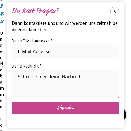
s
Du hast Fragen?
e
n
Dann kontaktiere uns und wir werden uns zeitnah bei
dir zurückmelden.
U
n
Deine E-Mail-Adresse *
s
e
r
H
Deine Nachricht *
e
b
a
m
m
e
n
Absenden
-
t
e