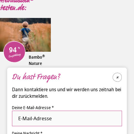
Hebammen-
testen.de:
94
Empfehlung
®
Bambo
Nature
Windeln
Du hast Fragen?
Größen
1+2
ABENA
Dann kontaktiere uns und wir werden uns zeitnah bei
dir zurückmelden.
Deine E-Mail-Adresse *
Deine Nachricht *