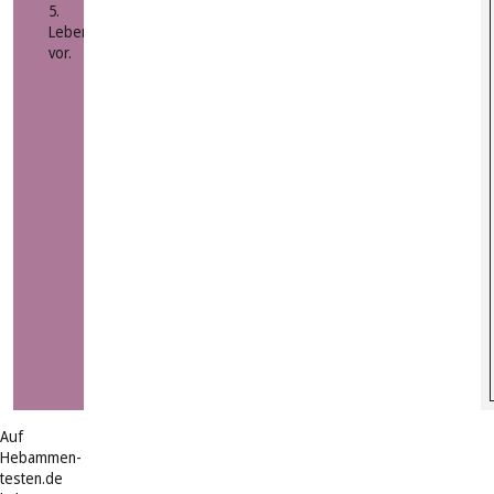
5.
Lebensjahr
vor.
Auf
Hebammen-
testen.de