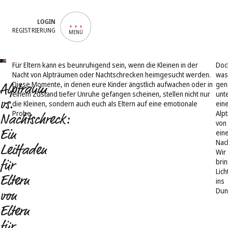
LOGIN
REGISTRIERUNG
MENÜ
Für Eltern kann es beunruhigend sein, wenn die Kleinen in der
Doc
Nacht von Alpträumen oder Nachtschrecken heimgesucht werden.
was
Diese Momente, in denen eure Kinder ängstlich aufwachen oder in
gen
Alptraum
einem Zustand tiefer Unruhe gefangen scheinen, stellen nicht nur
unt
vs.
die Kleinen, sondern auch euch als Eltern auf eine emotionale
ein
Probe.
Alp
Nachtschreck:
von
Ein
ein
Nac
Leitfaden
Wir
bri
für
Lich
Eltern
ins
Dun
von
Eltern
für