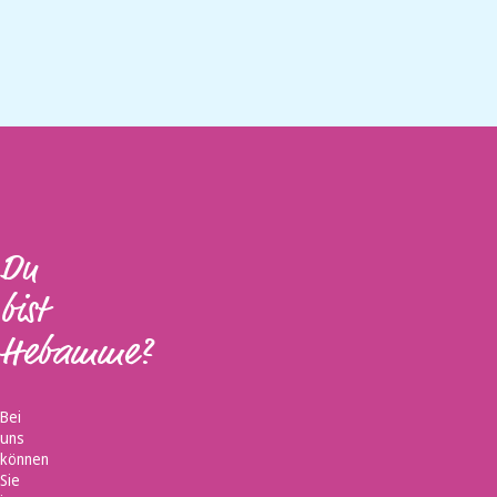
Du
bist
Hebamme?
Bei
uns
können
Sie