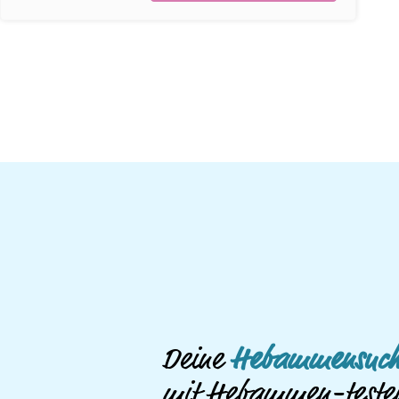
Deine
Hebammensuch
mit Hebammen-teste