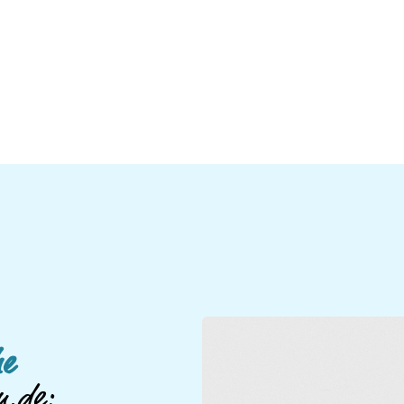
e
n.de: