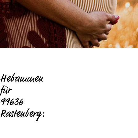
Hebammen
für
99636
Rastenberg: