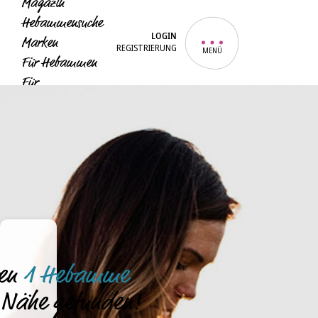
Magazin
Hebammensuche
LOGIN
Marken
REGISTRIERUNG
MENÜ
Für Hebammen
Für
Unternehmen
Für Eltern
ben
1 Hebamme
r Nähe gefunden!