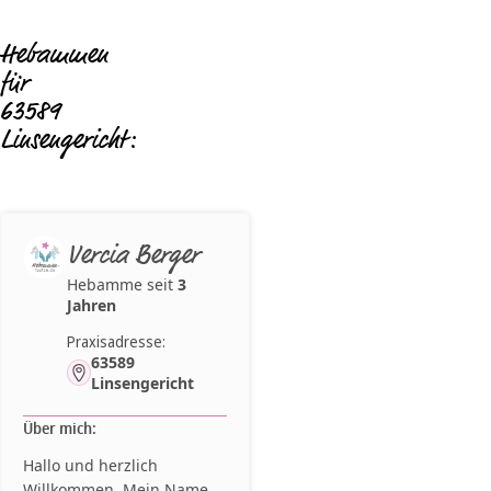
Hebammen
für
63589
Linsengericht:
Vercia Berger
Hebamme seit
3
Jahren
Praxisadresse:
63589
Linsengericht
Über mich:
Hallo und herzlich
Willkommen, Mein Name