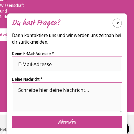
Wissenschaft
und
Industrie.
Du hast Fragen?
registrieren
Dann kontaktiere uns und wir werden uns zeitnah bei
dir zurückmelden.
Deine E-Mail-Adresse *
Deine Nachricht *
Absenden
Hebammen-