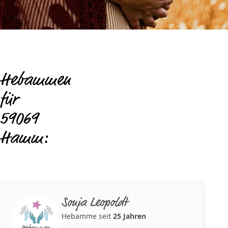
Hebammen
für
59069
Hamm:
Sonja Leopoldt
Hebamme seit
25 Jahren