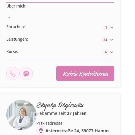
Über mich:
...
Sprachen:
1
Leistungen:
23
Kurse:
6
Katrin Kontaktieren
Zeynep Degirmen
Hebamme seit
27 Jahren
Praxisadresse:
Asternstraße 24, 59073 Hamm