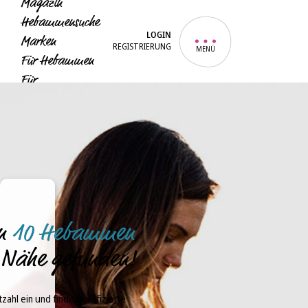
Magazin
Hebammensuche
LOGIN
Marken
REGISTRIERUNG
MENÜ
Für Hebammen
Für
Unternehmen
Für Eltern
en
10 Hebammen
r Nähe gefunden!
tzahl ein und finde qualifizierte