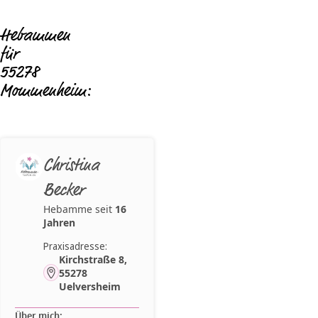
Hebammen
für
55278
Mommenheim:
Christina
Becker
Hebamme seit
16
Jahren
Praxisadresse:
Kirchstraße 8,
55278
Uelversheim
Über mich: