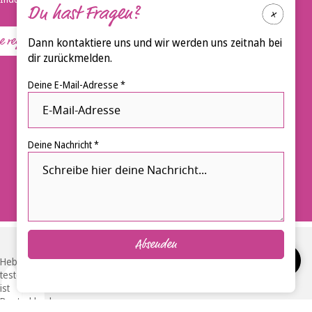
Du hast Fragen?
registrieren
Dann kontaktiere uns und wir werden uns zeitnah bei
dir zurückmelden.
Deine E-Mail-Adresse *
Deine Nachricht *
Absenden
Hebammen-
testen.de
ist
Deutschlands