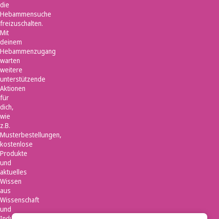
die
Hebammensuche
freizuschalten.
Mit
deinem
Hebammenzugang
warten
weitere
unterstützende
Aktionen
für
dich,
wie
z.B.
Musterbestellungen,
kostenlose
Produkte
und
aktuelles
Wissen
aus
Wissenschaft
und
Industrie.