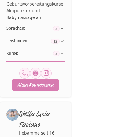
Geburtsvorbereitungskurse,
Akupunktur und
Babymassage an.
Sprachen:
2
Leistungen:
12
Kurse:
4
Alina Kontaktieren
Stella lucia
Faviano
Hebamme seit
16