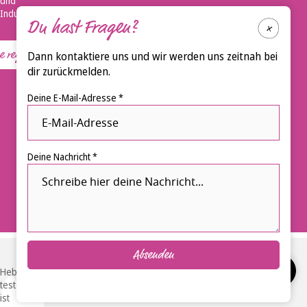
und
Industrie.
Du hast Fragen?
registrieren
Dann kontaktiere uns und wir werden uns zeitnah bei
dir zurückmelden.
Deine E-Mail-Adresse *
Deine Nachricht *
Absenden
Hebammen-
testen.de
ist