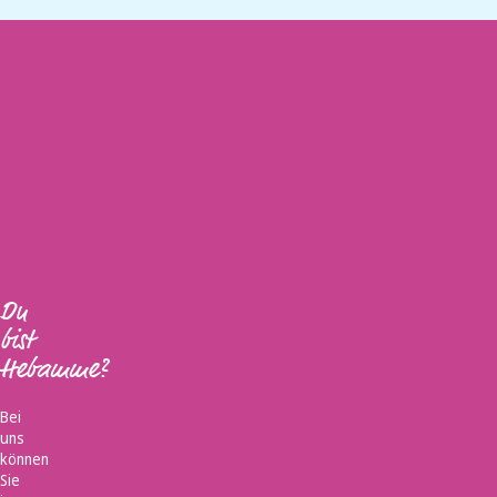
Du
bist
Hebamme?
Bei
uns
können
Sie