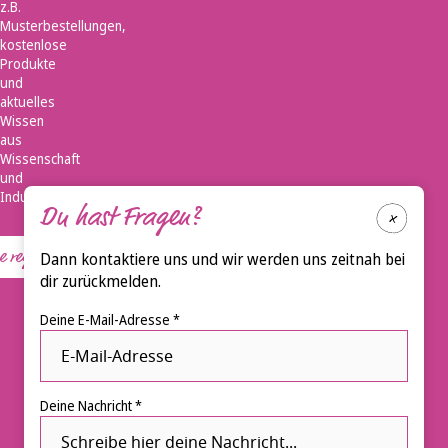
z.B.
Musterbestellungen,
kostenlose
Produkte
und
aktuelles
Wissen
aus
Wissenschaft
und
Industrie.
Du hast Fragen?
registrieren
Dann kontaktiere uns und wir werden uns zeitnah bei
dir zurückmelden.
Deine E-Mail-Adresse *
Deine Nachricht *