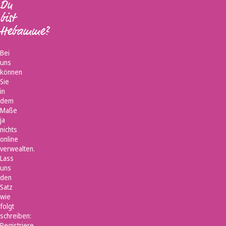
Du
bist
Hebamme?
Bei
uns
können
Sie
in
dem
Maße
ja
nichts
online
verwealten.
Lass
uns
den
Satz
wie
folgt
schreiben:
Registriere