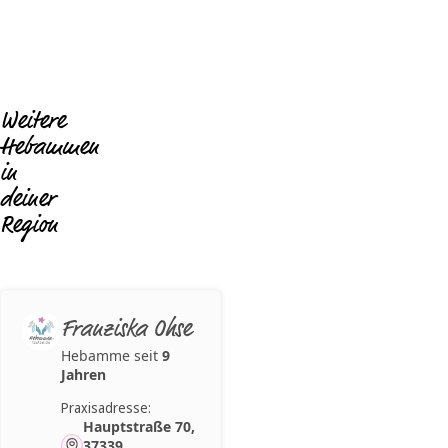
Weitere
Hebammen
in
deiner
Region
Franziska Ohse
Hebamme seit
9
Jahren
Praxisadresse:
Hauptstraße 70,
37339