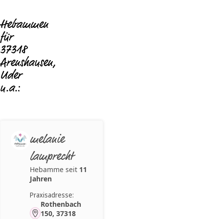
Hebammen
für
37318
Arenshausen,
Uder
u.a.:
melanie
lamprecht
Hebamme seit
11
Jahren
Praxisadresse:
Rothenbach
150, 37318