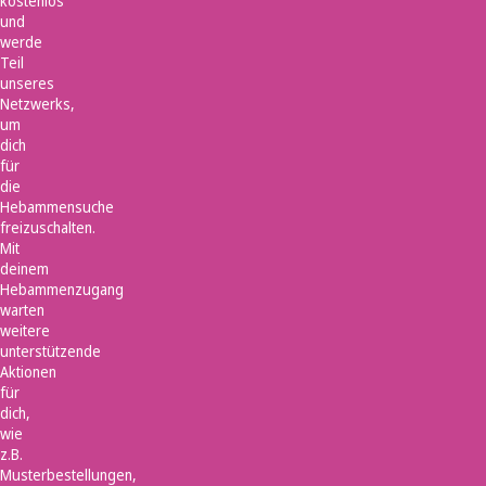
kostenlos
und
werde
Teil
unseres
Netzwerks,
um
dich
für
die
Hebammensuche
freizuschalten.
Mit
deinem
Hebammenzugang
warten
weitere
unterstützende
Aktionen
für
dich,
wie
z.B.
Musterbestellungen,