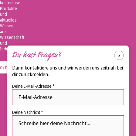
kostenlose
Produkte
und
aktuelles
Wissen
aus
Wissenschaft
und
Industrie.
Du hast Fragen?
registrieren
Dann kontaktiere uns und wir werden uns zeitnah bei
dir zurückmelden.
Deine E-Mail-Adresse *
Deine Nachricht *