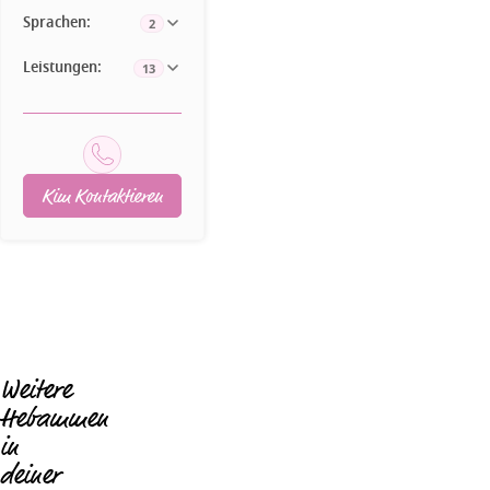
Sprachen:
2
Leistungen:
13
Kim Kontaktieren
Weitere
Hebammen
in
deiner