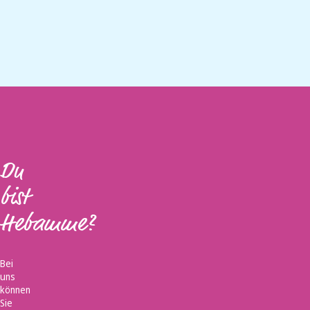
Du
bist
Hebamme?
Bei
uns
können
Sie