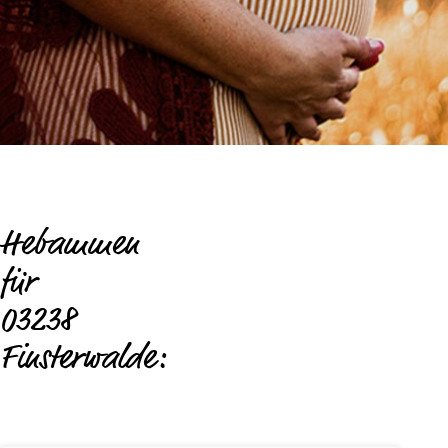
Hebammen
für
03238
Finsterwalde: