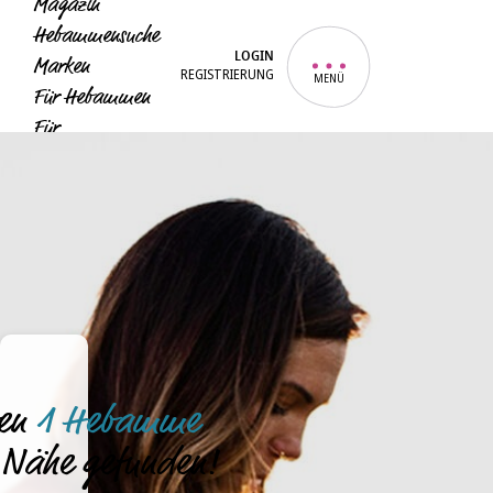
Magazin
Hebammensuche
LOGIN
Marken
REGISTRIERUNG
MENÜ
Für Hebammen
Für
Unternehmen
Für Eltern
ben
1 Hebamme
r Nähe gefunden!