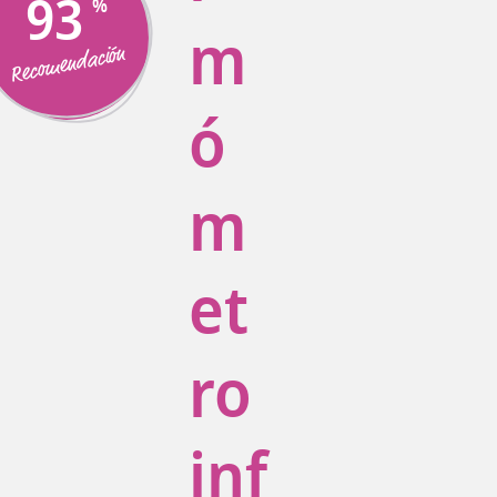
93
m
Recomendación
ó
m
et
ro
inf