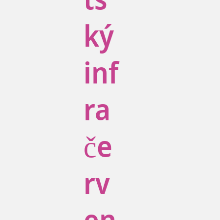
ts
ký
inf
ra
če
rv