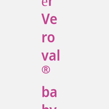
ěr
Ve
ro
val
®
ba