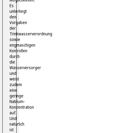
Es
unterliegt
den
Vorgaben
der
Trinkwasserverordnung
sowie
engmaschigen
Kontrollen
durch
die
Wasserversorger
und
weist
zudem
eine
geringe
Natrium-
Konzentration
auf.
Und
natürlich
ist