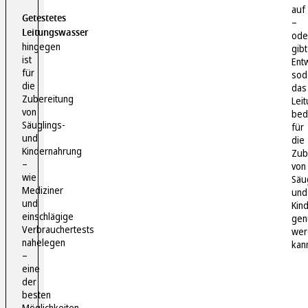
auf
Getestetes
–
Leitungswasser
ode
hingegen
gibt
ist
Ent
für
sod
die
das
Zubereitung
Lei
von
bed
Säuglings-
für
und
die
Kindernahrung
Zub
–
von
wie
Säu
Mediziner
und
und
Kin
einschlägige
gen
Verbrauchertests
wer
nahelegen
kan
–
eine
der
besten
Möglichkeiten.