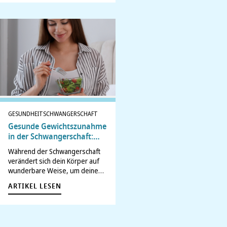
eigene Sexleben fühlt sich
plötzlich anders an. Fragen
tauchen auf, Unsicherheiten
vielleicht auch. Was ist erlaubt?
Was…
GESUNDHEIT
SCHWANGERSCHAFT
Gesunde Gewichtszunahme
in der Schwangerschaft:
Wie viel ist normal?
Während der Schwangerschaft
verändert sich dein Körper auf
wunderbare Weise, um deinem
Baby die besten
ARTIKEL LESEN
Voraussetzungen für einen
gesunden Start ins Leben zu
geben. Eine gesunde
Gewichtszunahme zeigt, dass