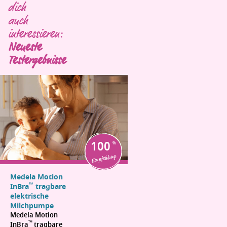
dich
auch
interessieren:
Neueste
Testergebnisse
100
Empfehlung
Medela Motion
™
InBra
tragbare
elektrische
Milchpumpe
Medela Motion
™
InBra
tragbare