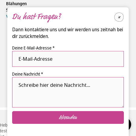
Blähungen
Suspension
Du hast Fragen?
®
Velgastin
Dann kontaktiere uns und wir werden uns zeitnah bei
dir zurückmelden.
Deine E-Mail-Adresse *
Deine Nachricht *
Absenden
Hebammen-
testen.de