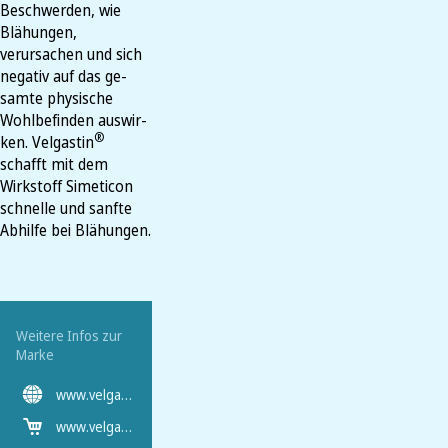
Beschwerden, wie
Blähungen,
verursachen und sich
ne­ga­tiv auf das ge­
sam­te phy­si­sche
Wohl­be­fin­den aus­wir­
®
ken. Velgastin
schafft mit dem
Wirkstoff Simeticon
schnelle und sanfte
Abhilfe bei Blähungen.
Weitere Infos zur
Marke
www.velgastin.com/
www.velgastin.com/velgastin-kaufen