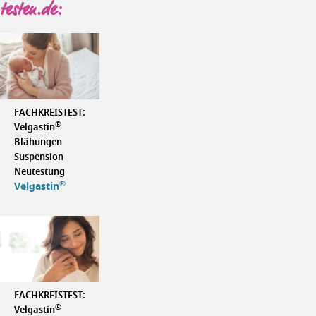
testen.de:
FACHKREISTEST:
®
Velgastin
Blähungen
Suspension
Neutestung
®
Velgastin
FACHKREISTEST:
®
Velgastin