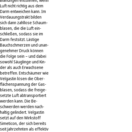
Blähungen ent­ste­hen, wenn
Luft nicht rich­tig aus dem
Darm ent­wei­chen kann. Im
Ver­dau­ungs­trakt bil­den
sich dann zahl­lo­se Schaum­
bla­sen, die die Luft ein­
schlie­ßen, so­dass sie im
Darm fest­sitzt. Läs­ti­ge
Bauch­schmer­zen und un­an­
ge­neh­mer Druck kön­nen
die Fol­ge sein – und da­bei
so­wohl Säug­lin­ge und Kin­
der als auch Er­wach­se­ne
be­tref­fen. Entschäumer wie
Velgastin lö­sen die Ober­
flä­chen­span­nung der Gas­
bla­sen, so­dass die frei­ge­
setz­te Luft ab­trans­por­tiert
wer­den kann. Die Be­
schwer­den wer­den nach­
hal­tig ge­lin­dert. Velgastin
setzt auf den Wirkstoff
Simeticon, der sich bereits
seit Jahrzehnten als effektiv