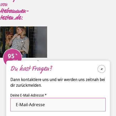
von
Hebammen-
testen.de:
95
Empfehlung
®
sandiia
Du hast Fragen?
Babytrage
Tiimeless
®
sandiia
Dann kontaktiere uns und wir werden uns zeitnah bei
dir zurückmelden.
Deine E-Mail-Adresse *