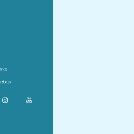
arke
rd.de/