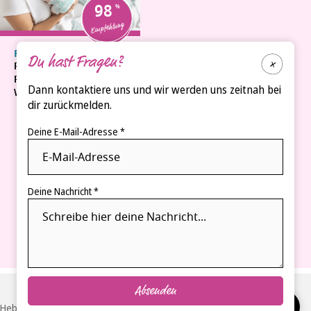
98
Empfehlung
™
Rascals
Du hast Fragen?
™
Rascals
Premium-
Dann kontaktiere uns und wir werden uns zeitnah bei
Windeln Gr. 1
dir zurückmelden.
Deine E-Mail-Adresse *
Deine Nachricht *
Absenden
Hebammen-