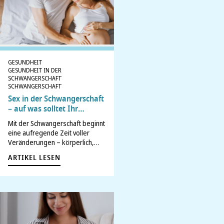
GESUNDHEIT
GESUNDHEIT IN DER
SCHWANGERSCHAFT
SCHWANGERSCHAFT
Sex in der Schwangerschaft
– auf was solltet Ihr
achten?
Mit der Schwangerschaft beginnt
eine aufregende Zeit voller
Veränderungen – körperlich,
emotional und auch in der
ARTIKEL LESEN
Partnerschaft. Viele werdende
Eltern merken schnell: Das
eigene Sexleben fühlt sich
plötzlich anders an. Fragen
tauchen auf, Unsicherheiten
vielleicht auch. Was ist erlaubt?
Was…