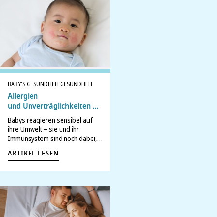
stellen sich deshalb die Frage:
Braucht mein…
BABY'S GESUNDHEIT
GESUNDHEIT
Allergien
und Unverträglichkeiten bei
Babys: So erkennst du
Babys reagieren sensibel auf
Symptome und schützt dein
ihre Umwelt – sie und ihr
Kind
Immunsystem sind noch dabei,
sich an die Welt anzupassen.
ARTIKEL LESEN
Wenn plötzlich ein Ausschlag
auftaucht, das Trinken
schwerfällt oder die Atmung
ungewohnt klingt, geraten viele
Eltern verständlicherweise in
Sorge. Könnte es…