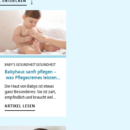
L ENTDECKEN
BABY'S GESUNDHEIT
GESUNDHEIT
Babyhaut sanft pflegen –
was Pflegecremes leisten
können
Die Haut von Babys ist etwas
ganz Besonderes: Sie ist zart,
empfindlich und braucht viel
Schutz. Sie ist noch nicht
ARTIKEL LESEN
vollständig entwickelt und
reagiert deshalb schneller auf
Umwelteinflüsse, Trockenheit
oder Reizungen. Viele Eltern