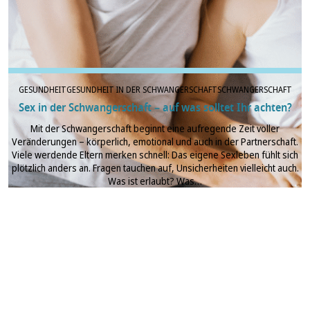
GESUNDHEIT
GESUNDHEIT IN DER SCHWANGERSCHAFT
SCHWANGERSCHAFT
Sex in der Schwangerschaft – auf was solltet Ihr achten?
Mit der Schwangerschaft beginnt eine aufregende Zeit voller
Veränderungen – körperlich, emotional und auch in der Partnerschaft.
Viele werdende Eltern merken schnell: Das eigene Sexleben fühlt sich
plötzlich anders an. Fragen tauchen auf, Unsicherheiten vielleicht auch.
Was ist erlaubt? Was…