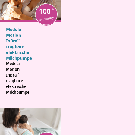
100
Empfehlung
Medela
Motion
™
InBra
tragbare
elektrische
Milchpumpe
Medela
Motion
™
InBra
tragbare
elektrische
Milchpumpe