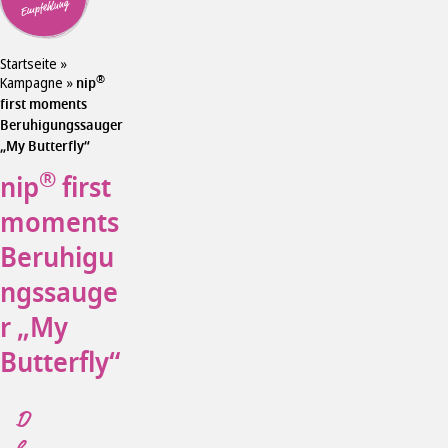
Empfehlung
Startseite
»
®
Kampagne
»
nip
first moments
Beruhigungssauger
„My Butterfly“
®
nip
first
moments
Beruhigu
ngssauge
r „My
Butterfly“
D
e