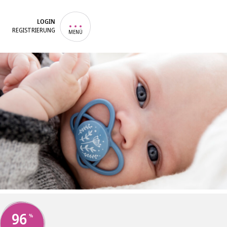
LOGIN
REGISTRIERUNG
MENÜ
96