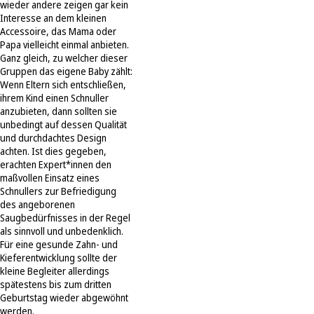
wieder andere zeigen gar kein
Interesse an dem kleinen
Accessoire, das Mama oder
Papa vielleicht einmal anbieten.
Ganz gleich, zu welcher dieser
Gruppen das eigene Baby zählt:
Wenn Eltern sich entschließen,
ihrem Kind einen Schnuller
anzubieten, dann sollten sie
unbedingt auf dessen Qualität
und durchdachtes Design
achten. Ist dies gegeben,
erachten Expert*innen den
maßvollen Einsatz eines
Schnullers zur Befriedigung
des angeborenen
Saugbedürfnisses in der Regel
als sinnvoll und unbedenklich.
Für eine gesunde Zahn- und
Kieferentwicklung sollte der
kleine Begleiter allerdings
spätestens bis zum dritten
Geburtstag wieder abgewöhnt
werden.