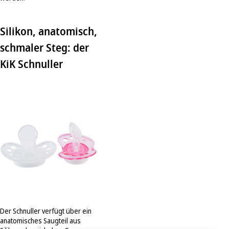
Silikon, anatomisch,
schmaler Steg: der
KiK Schnuller
Der Schnuller verfügt über ein
anatomisches Saugteil aus