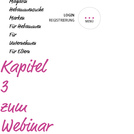
Magazin
Hebammensuche
LOGIN
Marken
REGISTRIERUNG
MENÜ
Für Hebammen
Für
Unternehmen
Für Eltern
Kapitel
3
zum
Webinar