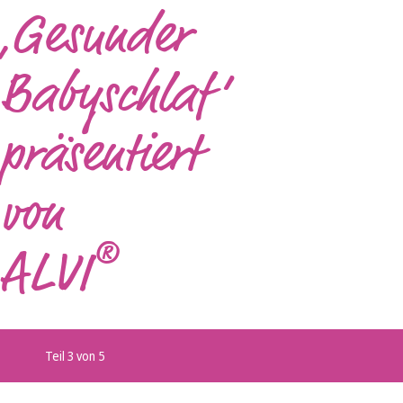
‚Gesunder
Babyschlaf‘
präsentiert
von
®
ALVI
Teil 3 von 5