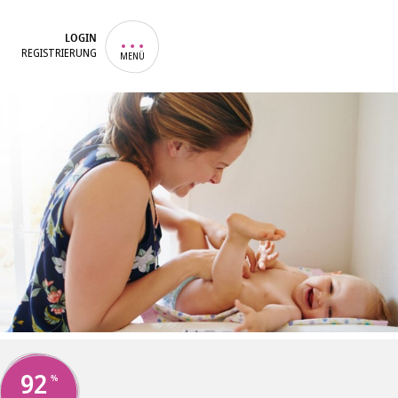
LOGIN
REGISTRIERUNG
MENÜ
92