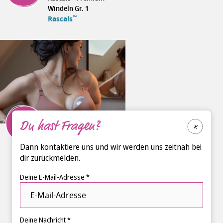
Windeln Gr. 1
™
Rascals
99
Du hast Fragen?
Empfehlung
Philips Avent Natural
Care
Dann kontaktiere uns und wir werden uns zeitnah bei
Doppelmilchpumpe
dir zurückmelden.
Philips Avent
Natural Care
Deine E-Mail-Adresse *
Doppelmilchpumpe
Deine Nachricht *