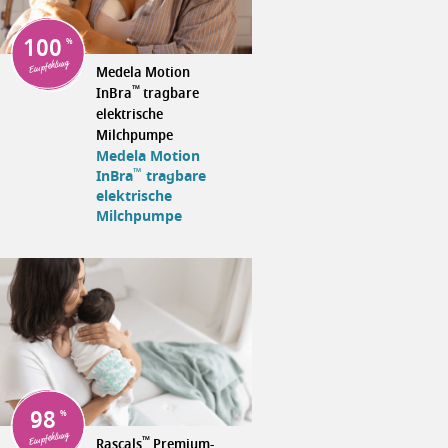
100
Empfehlung
Medela Motion
™
InBra
tragbare
elektrische
Milchpumpe
Medela Motion
™
InBra
tragbare
elektrische
Milchpumpe
98
Empfehlung
™
Rascals
Premium-