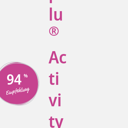
lu
®
Ac
ti
94
Empfehlung
vi
ty