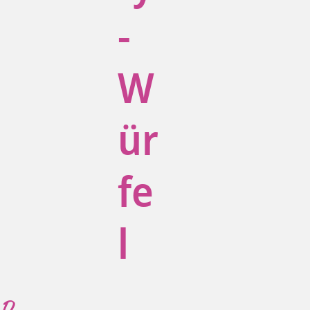
-
W
ür
fe
l
D