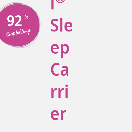
l
92
Sle
Empfehlung
ep
Ca
rri
er