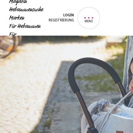
Magazin
Hebammensuche
LOGIN
Marken
REGISTRIERUNG
MENÜ
Für Hebammen
Für
Unternehmen
Für Eltern