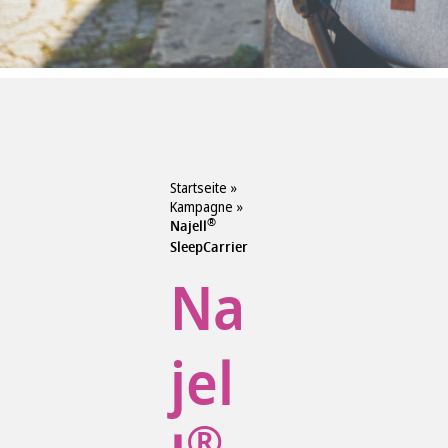
Startseite
»
Kampagne
»
®
Najell
SleepCarrier
Na
jel
®