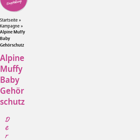
Empfehlung
Startseite
»
Kampagne
»
Alpine Muffy
Baby
Gehörschutz
Alpine
Muffy
Baby
Gehör
schutz
D
e
r