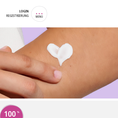
LOGIN
REGISTRIERUNG
MENÜ
100