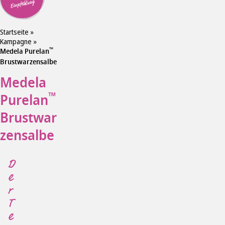
Empfehlung
Startseite
»
Kampagne
»
™
Medela Purelan
Brustwarzensalbe
Medela
™
Purelan
Brustwar
zensalbe
D
e
r
T
e