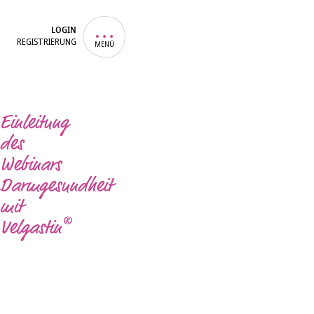
LOGIN
REGISTRIERUNG
MENÜ
Einleitung
des
Webinars
Darmgesundheit
mit
®
Velgastin