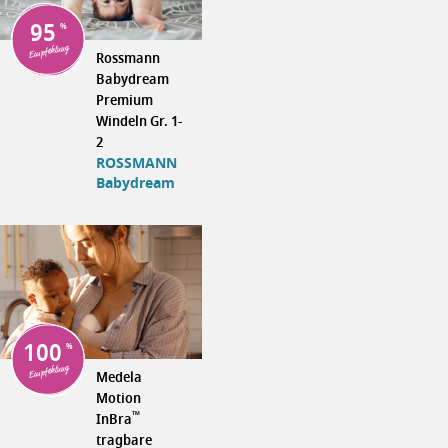
95
Empfehlung
Rossmann
Babydream
Premium
Windeln Gr. 1-
2
ROSSMANN
Babydream
100
Empfehlung
Medela
Motion
™
InBra
tragbare