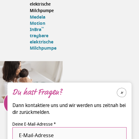
elektrische
Milchpumpe
Medela
Motion
™
InBra
tragbare
elektrische
Milchpumpe
Du hast Fragen?
98
Dann kontaktiere uns und wir werden uns zeitnah bei
Empfehlung
™
Rascals
dir zurückmelden.
Premium-
Windeln Gr. 1
Deine E-Mail-Adresse *
™
Rascals